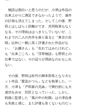
物語は面白いと思うのだが、小津は作品の
出来上がりに満足できなかったようで、連作
の計画も消えてしまった。そしてこの後、野
田とはしばらく距離ができ、共同執筆もなく
なる。その理由ははっきりしていないが、こ
れまでの二人の共作を振り返ると『東京の合
唱』以外に一般に高く評価された作品がな
い。『お嬢さん』も『生れてはみたけれど』
も『出来ごころ』も『浮草物語』も野田との
仕事ではない。その辺りが理由なのかもしれ
ない。
その後、野田は松竹の脚本部長となり大ヒ
ット作品『愛染かつら』などを執筆した。一
方、小津も『戸田家の兄妹』で興行的にも大
成功をみせ、巨匠となっていった。しかし、
戦後に監督した『風の中の牝鷄』は小津自身
も失敗と感じ、また評価も良くないものだっ