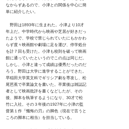
なからずあるので、小津との関係を中心に簡
単に紹介したい。
野田は1893年に生まれた。小津より10才
年上だ。中学時代から映画や芝居が好きだっ
たようで、学校で禁じられていたにもかかわ
らず度々映画館や劇場に足を運び、停学処分
を計７回も受けた。小津も校則を破って映画
館に通っていたというのでこの点は同じだ。
しかし、小津と違って成績は優秀だったのだ
ろう。野田は大学に進学することができた。
早稲田大学英文科でギリシア劇を専攻し、松
尾芭蕉で卒業論文を書いた。卒業後は雑誌記
者として映画批評を書くなどしたが、その
後、脚本を執筆するようになり、30才で松
竹に入社。その３年後の1927年に小津の監
督第１作『懺悔の刃』の脚色（現在で言うと
ころの脚本に相当）を担当している。