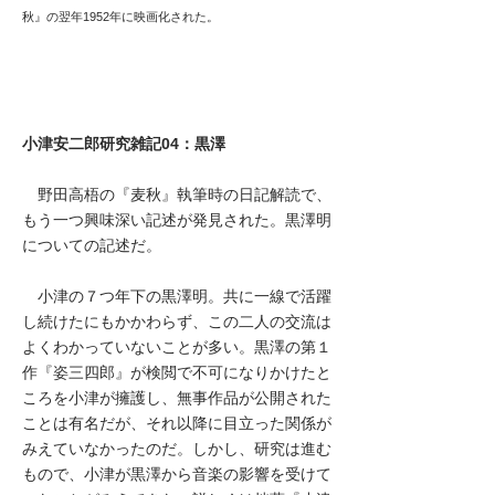
秋』の翌年1952年に映画化された。
小津安二郎研究雑記04：黒澤
野田高梧の『麦秋』執筆時の日記解読で、
もう一つ興味深い記述が発見された。黒澤明
についての記述だ。
小津の７つ年下の黒澤明。共に一線で活躍
し続けたにもかかわらず、この二人の交流は
よくわかっていないことが多い。黒澤の第１
作『姿三四郎』が検閲で不可になりかけたと
ころを小津が擁護し、無事作品が公開された
ことは有名だが、それ以降に目立った関係が
みえていなかったのだ。しかし、研究は進む
もので、小津が黒澤から音楽の影響を受けて