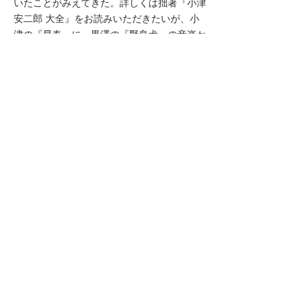
いたことがみえてきた。詳しくは拙著『小津
安二郎 大全』をお読みいただきたいが、小
津の『早春』に、黒澤の『野良犬』の音楽か
ら影響があったことが明らかになってきてい
る。
そして、野田の『麦秋』執筆時の日記から
も新しい事実が見えてきた。執筆が難航して
いるところに小津と野田は黒澤の『白痴』を
読み、それから執筆が進み出したというの
だ。
『麦秋』の脚本執筆は1950年の11月から
開始された。しばらくは「ストーリー一向に
進展せず」「ストーリー、大体の方向のみで
なかなかまとまらず」と苦労の様子が窺え
る。構想を練り始めてから３ヶ月が近づいた
頃からようやく筆が進み出す。時を同じくし
て、二人は黒澤の『白痴』を読むのだが、小
津は「訳わからず／登場人物の白痴なるは可