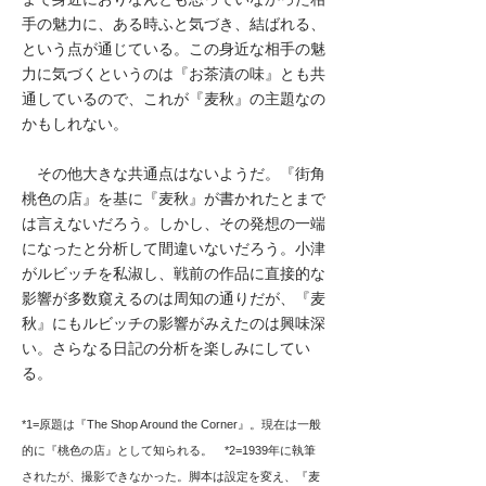
手の魅力に、ある時ふと気づき、結ばれる、
という点が通じている。この身近な相手の魅
力に気づくというのは『お茶漬の味』とも共
通しているので、これが『麦秋』の主題なの
かもしれない。
その他大きな共通点はないようだ。『街角
桃色の店』を基に『麦秋』が書かれたとまで
は言えないだろう。しかし、その発想の一端
になったと分析して間違いないだろう。小津
がルビッチを私淑し、戦前の作品に直接的な
影響が多数窺えるのは周知の通りだが、『麦
秋』にもルビッチの影響がみえたのは興味深
い。さらなる日記の分析を楽しみにしてい
る。
*1=原題は『The Shop Around the Corner』。現在は一般
的に『桃色の店』として知られる。 *2=1939年に執筆
されたが、撮影できなかった。脚本は設定を変え、『麦