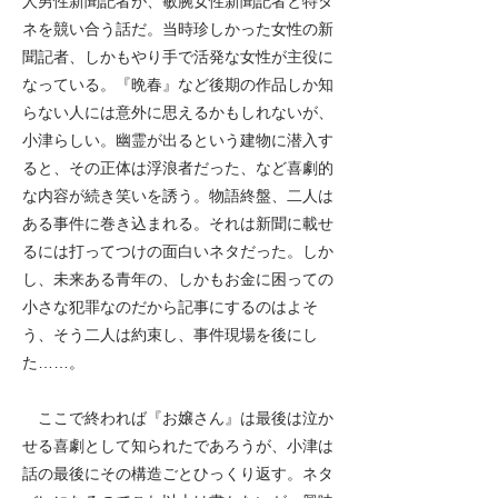
人男性新聞記者が、敏腕女性新聞記者と特ダ
ネを競い合う話だ。当時珍しかった女性の新
聞記者、しかもやり手で活発な女性が主役に
なっている。『晩春』など後期の作品しか知
らない人には意外に思えるかもしれないが、
小津らしい。幽霊が出るという建物に潜入す
ると、その正体は浮浪者だった、など喜劇的
な内容が続き笑いを誘う。物語終盤、二人は
ある事件に巻き込まれる。それは新聞に載せ
るには打ってつけの面白いネタだった。しか
し、未来ある青年の、しかもお金に困っての
小さな犯罪なのだから記事にするのはよそ
う、そう二人は約束し、事件現場を後にし
た……。
ここで終われば『お嬢さん』は最後は泣か
せる喜劇として知られたであろうが、小津は
話の最後にその構造ごとひっくり返す。ネタ