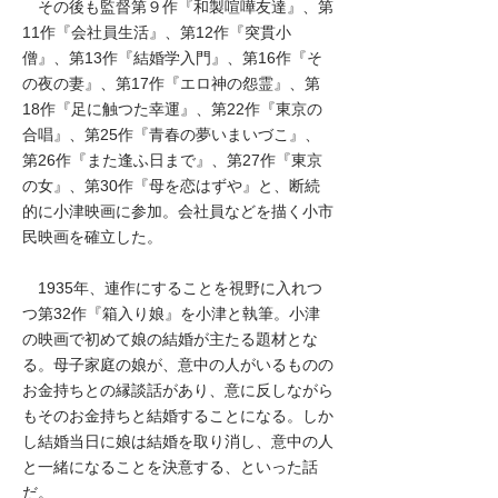
その後も監督第９作『和製喧嘩友達』、第
11作『会社員生活』、第12作『突貫小
僧』、第13作『結婚学入門』、第16作『そ
の夜の妻』、第17作『エロ神の怨霊』、第
18作『足に触つた幸運』、第22作『東京の
合唱』、第25作『青春の夢いまいづこ』、
第26作『また逢ふ日まで』、第27作『東京
の女』、第30作『母を恋はずや』と、断続
的に小津映画に参加。会社員などを描く小市
民映画を確立した。
1935年、連作にすることを視野に入れつ
つ第32作『箱入り娘』を小津と執筆。小津
の映画で初めて娘の結婚が主たる題材とな
る。母子家庭の娘が、意中の人がいるものの
お金持ちとの縁談話があり、意に反しながら
もそのお金持ちと結婚することになる。しか
し結婚当日に娘は結婚を取り消し、意中の人
と一緒になることを決意する、といった話
だ。