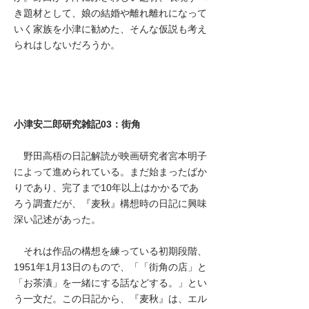
き題材として、娘の結婚や離れ離れになって
いく家族を小津に勧めた、そんな仮説も考え
られはしないだろうか。
小津安二郎研究雑記03：街角
野田高梧の日記解読が映画研究者宮本明子
によって進められている。まだ始まったばか
りであり、完了まで10年以上はかかるであ
ろう調査だが、『麦秋』構想時の日記に興味
深い記述があった。
それは作品の構想を練っている初期段階、
1951年1月13日のもので、「「街角の店」と
「お茶漬」を一緒にする話などする。」とい
う一文だ。この日記から、『麦秋』は、エル