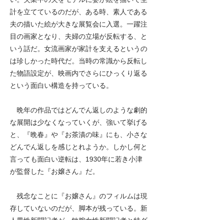
計を立てているのだが、ある時、素人である
夫の描いた絵が大きな展覧会に入選。一躍注
目の画家となり、夫婦の立場が反転する、と
いう話だ。女流画家が家計を支えるというの
は珍しかった時代だ。当時の常識から反転し
た物語設定が、映画内でさらにひっくり返る
という面白い構造を持っている。
晩年の作品ではどんでん返しのような劇的
な展開は少なくなっていくが、強いて挙げる
と、『晩春』や『お茶漬の味』にも、小さな
どんでん返しを感じとれようか。しかし何と
言っても面白い逆転は、1930年に若き小津
が監督した『お嬢さん』だ。
残念なことに『お嬢さん』のフィルムは現
存していないのだが、脚本が残っている。新