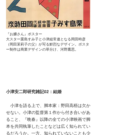
『お嬢さん』ポスター
大スター栗島すみ子と小津組常連となる岡田時彦
（岡田茉莉子の父）が写る鮮烈なデザイン。ポスタ
ー制作は商業デザインの草分け、河野鷹思。
小津安二郎研究雑記02：結婚
小津を語る上で、脚本家：野田高梧は欠か
せない。小津の監督第１作から付き合いがあ
ること、『晩春』以降の全ての小津映画で脚
本を共同執筆したことなどは広く知られてい
るだろうか。一方、知られていないことも少