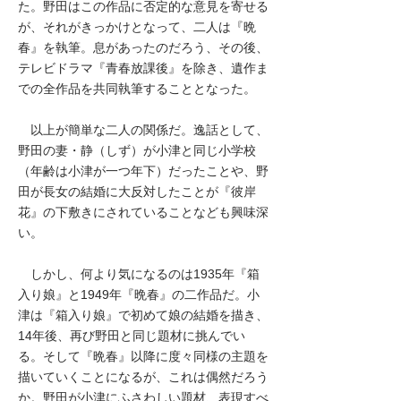
た。野田はこの作品に否定的な意見を寄せる
が、それがきっかけとなって、二人は『晩
春』を執筆。息があったのだろう、その後、
テレビドラマ『青春放課後』を除き、遺作ま
での全作品を共同執筆することとなった。
以上が簡単な二人の関係だ。逸話として、
野田の妻・静（しず）が小津と同じ小学校
（年齢は小津が一つ年下）だったことや、野
田が長女の結婚に大反対したことが『彼岸
花』の下敷きにされていることなども興味深
い。
しかし、何より気になるのは1935年『箱
入り娘』と1949年『晩春』の二作品だ。小
津は『箱入り娘』で初めて娘の結婚を描き、
14年後、再び野田と同じ題材に挑んでい
る。そして『晩春』以降に度々同様の主題を
描いていくことになるが、これは偶然だろう
か。野田が小津にふさわしい題材、表現すべ