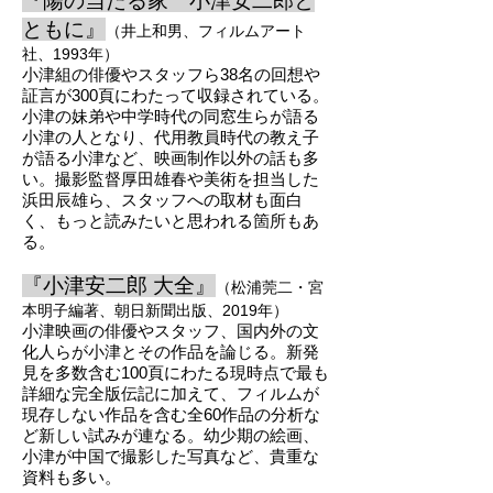
『陽の当たる家 小津安二郎と
ともに』
（井
上和男、フィルムアート
社、1993年）
小津組の俳優やスタッフら38名の回想や
証言が300頁にわたって収録されている。
小津の妹弟や中学時代の同窓生らが語る
小津の人となり、代用教員時代の教え子
が語る小津など、映画制作以外の話も多
い。撮影監督厚田雄春や美術を担当した
浜田辰雄ら、スタッフへの取材も面白
く、もっと読みたいと思われる箇所もあ
る。
『小津安二郎 大全』
（松浦莞二・宮
本
明子編著、朝日新聞出版、2019年）
小津映画の俳優やスタッフ、国内外の文
化人らが小津とその作品を論じる。新発
見を多数含む100頁にわたる現時点で最も
詳細な完全版伝記に加えて、フィルム
が
現存しない作品を含む全60作品の分析な
ど新しい試みが連なる。幼少期の絵画、
小津が中国で撮影した写真など、貴重な
資
料も多
い。