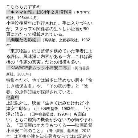
こちらもおすすめ
『キネマ旬報』1964年２月増刊
号
（キ
ネマ旬
報社
、19
6
4
年
２月）
小津没後翌年に刊行され
た。手に入り
づら
い
が
、スタッフや関係者の生々しい証言が90
頁にわたって掲載されている。
『絢爛たる影絵』
（高橋治、文藝春秋社、1982
年）
『東京物語』の助監督を務めていた筆者によ
る
評伝。興味深い内容がある一方、これは高
橋の「作家の真実」だとの指摘も多い。
『KAWADE夢ムック小津安二郎』
（河出書房
新社、2001年）
特集本だが、他では滅多に読めない脚本『愉
しき哉保吉君』や、『その夜の妻』と『晩
春』の原作短編が採録されている。
他資料
上記以外に、映画『生きてはみた
けれど 小
津安二郎伝』
『
小
（
井上和男監督、
1
983
年
）、
津と語
る
』
も面白
（田中康義監督、1993年）
い。ともに鑑賞の機会が少ないのが悔や
まれ
る。
『豆腐屋はオカラもつくる―
―映画監督
小津安二
郎のこと』
（田中康義、龜鳴屋、2018
は直接小津を知る著者ならではの記述が
年）