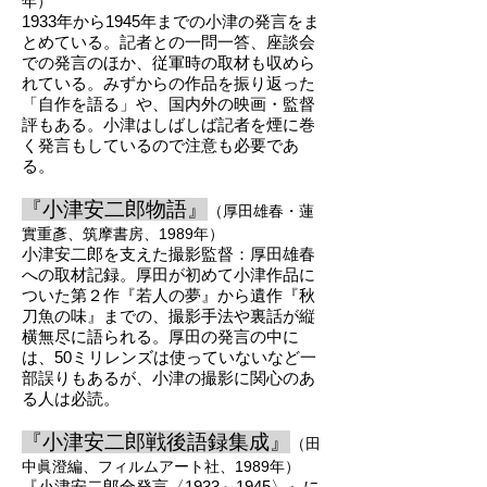
年）
1933年から1945年までの小津の発言をま
とめている。記者との一問一答、座談会
での発言のほか、従軍時の取材も収めら
れている。みずからの作品を振り返った
「自作を語る」や、国内外の映画・監督
評もある。小津はしばしば記者を煙に巻
く発言もしているので注意も必要であ
る。
『小津安二郎
物語』
（厚田雄春
・蓮
實重彥、
筑摩書房、1989年）
小津安二郎を支えた撮影監督：厚田雄春
への取材記録。厚田が初めて小津作品に
ついた第２作『若人の夢』から遺作『秋
刀魚の味』までの、撮影手法や裏話が縦
横無尽に語られ
る。厚田の発言の中に
は、50ミリレンズは使っていないなど一
部誤りもあるが、小津の撮影に関心のあ
る
人は必読。
『小津安二郎戦後語録
集成』
（田
中眞
澄編、
フィルムアー
ト社、1989
年）
『小津安二郎全発言〈1933～1945〉』に