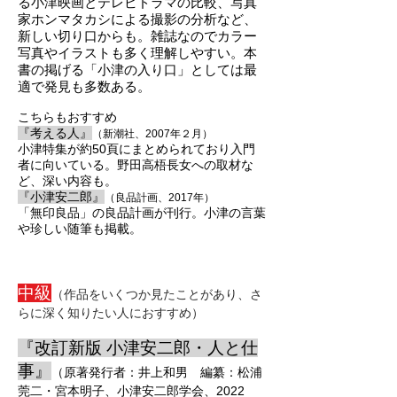
る小津映画とテレビドラマの比較、写真
家ホンマタカシによる撮影の分析など、
新しい切り口からも
。雑誌なのでカラー
写真やイラストも多く理解しやすい。本
書の掲げる「小津の入り口」としては最
適で発見も多数ある。
こちらもおすすめ
『考え
る人』
（新潮社、2007年２月）
小津特集が約50頁にまとめ
られており入門
者に向いている。野田高梧長女への取材な
ど、深い内容も。
『小津安二郎』
（良品計画、2
017年）
「無印良品」の良品計画
が刊行。小津の言葉
や珍しい随筆も掲載。
中級
（作品をいくつか見たことがあり、さ
らに深く知りたい人におすすめ）
『
改訂新版
小津安二郎・人と仕
事』
（原著発行者：井上和男 編纂：松浦
莞二・宮本明子、小津安二郎学会、2022