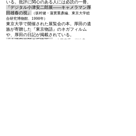
いる。
批評に関心のある人
には必読の一冊。
『デジタル小津安二郎展――キャメラマン厚
田雄春の視』
（坂村健・蓮實重彥編、東京大学総
合研究博物館、1998年）
東京大学で開催された展覧会の本。
厚田の遺
族が寄贈した『東京物語』のネガフィルム
や、厚田の日記が掲載されている。
『小津安二郎の反映画』
（吉田喜重、岩波書
店、1998年）
吉田喜重監督による興味深い小津論。映像版
もある。吉田は小津と深い交流があった訳で
はないと指摘する声もある。
『望郷の小津安二郎』
（登重樹、皓星社、20
1
7
年）
あまり語られてこなかった幼少期や若手時
代、終戦までを中心として小津が丹念に描か
れている。
他資料
ヴィム・ヴェンダースによる映画『東京画』
​は独自の視点から小津が語られ、
（
198
5年）
また、撮影監督・厚田雄春への取材もある。
『
小津安二郎に憑かれた男 美術監督・下河
原友雄の生と死』
（永井健児
、フィルムアート
は、小津を私淑し『小早川家の
社、1990年）