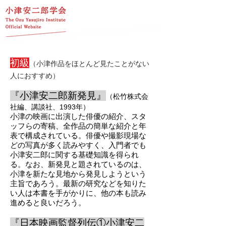
初級
（小津作品をほとんど見たことがない
人
におすすめ）
​『小津安二郎
新発見』
（松竹株式会
社編、講談社、1993年）
小津の映画に出演した俳優の紹介、スタ
ッフらの寄稿、全作品の簡単な紹介と年
表で構成されている。俳優や撮影現場な
どの写真が多く読みやすく、入門者でも
小津安二郎に関する基礎知識を得られ
る。なお、新発見と題されているのは、
小津を新たな見地から発見しようという
主旨であろ
う。最新の研究などを知りた
い人は本書を手がかりに、他の本も読み
進めると良いだろう。
『日本映画監督列伝①小津安二