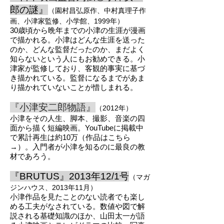
郎の謎』
（園村昌弘原作、中
村真理子作
画、小津家監修、小学館、1999年）
30歳頃から晩年までの小津の生涯が漫画
で描かれる。小津はどんな生涯を
送った
のか、どんな監督だったのか、まだよく
知らないという人にもお勧めできる。
小
津家が監修しており、客観的事実に基づ
き描かれている。監督になるまでがあま
り描かれてい
ないことが惜しまれる。
『
小津安
二郎物語』
（
2012
年）
小津をその人生、脚本、撮影、音楽の四
面から描く
短編映画
。YouTubeに掲載中
で累計再生は約10万（作品は
こちら
→
）。入門者が小津を知
る
のに最良の教
材であろう。
『BRUTUS』2013年12/
1号
（マガ
ジンハウス、2013年11月）
小津作品を見たことのない読者でも楽し
める工夫がなされている。数値や図で解
説される
基礎知識のほか、山田太一が語