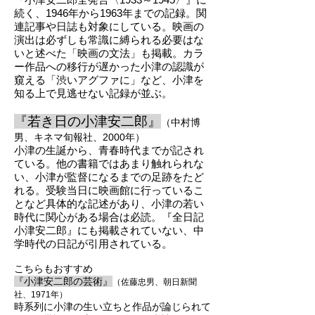
続く、1946年から1963年までの記録。関
連記事や日誌も対象にしている。映画の
演出は必ずしも常識に縛られる必要は
な
いと述べた「映画の文法」も掲載。カラ
ー作品への移行が遅かった小津の認識が
窺える「渋いアグファに」など、小津を
知る上で見逃せない記録が並ぶ。
『若き日の小津安
二郎』
（中村博
男
、キネマ旬報社、2000年）
小津の生誕から、青春時代までが記され
ている。他の書籍ではあまり触れられな
い、小津が監督になるまでの足跡をたど
れる。受験当日に映画館に行っているこ
となど具体的な記述があり、小津の若い
時代に関心がある場合は必読。『全日記
小津安二郎』にも掲載されていない、中
学時代
の日記が引用されている。
こちらもおすすめ
『小津安二郎の芸
術』
（佐藤忠男、朝日新
聞
社、1971年）
時系列に小津の生い立ちと作品が論じられて