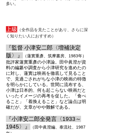
多い。
上級
（全作品を見たことがあり、さらに深
く知りたい人におすすめ）
『監督 小津安二郎〈増補決定
版〉』
（蓮實重彥、筑摩書房、1983年）
批評家蓮實重彥の小津論。田中眞澄が資
料の編纂や調査から小津研究を進めた
の
に対し、蓮實は映画を徹底して見ること
で、見過ごされがちな小津の映画の特徴
を明らかにしている。世間に流布する、
小津は日本的、何も起こらない映画だと
いったイメージの再考を促した。「食べ
ること」「着換えること」など論点は明
確だが、文章がやや難解である。
『小津安二郎全発言〈1933～
1945〉』
（田中眞
澄編、泰流社、1987