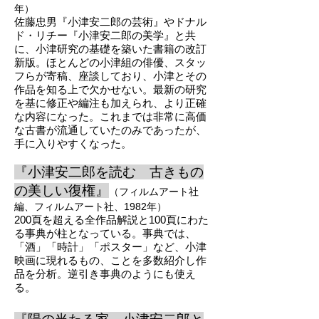
年
）
佐藤忠男『小津安二郎の芸術』やドナル
ド・リチー『小津安二郎の美学』と共
に、小津研究の基礎を築いた書籍の改訂
新版。ほとんどの小津組の俳優、スタッ
フらが寄稿、座談しており、小津とその
作品を知る上で欠かせない。最新の研究
を基に修正や編注も加えられ、より正確
な内容になった。
これまでは非常に高価
な古書が流通していたのみであったが、
手に入りやすくなった。
『小津安二郎を読む 古きもの
の美しい復権』
（フィルムアート社
編、フィルムアート社、1982年）
200頁を超える全作品解説と100頁にわた
る事典が柱となっている。事典では、
「酒」「時計」「ポスター」など、小津
映画に現れるもの、ことを多数紹介し作
品を分析。逆引き事典のようにも使え
る。