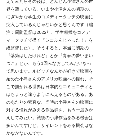
えてみたらその後は、どんどん小津さんの世
界を遡っている。いまや小津さんの初期の、
にぎやかな学生のコメディータッチの映画に
突入しているんじゃないかと思うんです（編
注：周防監督は2022年、学⽣相撲をコメデ
ィータッチで描く『シコふんじゃった！』を
総監督した）。そうすると、本当に初期の
『落第はしたけれど』とか『青春の夢いまい
づこ』とか、もう1回みなおしてみたいなっ
て思います。ルビッチなんかが好きで映画を
始めた小津さんのアメリカ映画への憧れ、そ
こで描かれる世界は日本的なコミュニティと
はちょっと違うようにみえるものがある。あ
のあたりの素直な、当時の小津さんの映画に
対する憧れがみえる作品群を、もう一度みか
えしてみたい。戦後の小津作品をみる機会は
多いんですけど、サイレントをみる機会はな
かなかないんです。