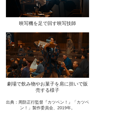
映写機を足で回す映写技師
劇場で飲み物やお菓子を肩に担いで販
売する様子
​出典：周防正行監督『カツベン！』「カツベ
ン！」製作委員会、2019年。