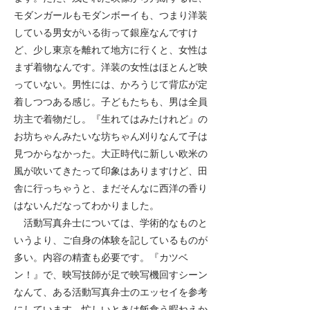
モダンガールもモダンボーイも、つまり洋装
している男女がいる街って銀座なんですけ
ど、少し東京を離れて地方に行くと、女性は
まず着物なんです。洋装の女性はほとんど映
っていない。男性には、かろうじて背広が定
着しつつある感じ。子どもたちも、男は全員
坊主で着物だし。『生れてはみたけれど』の
お坊ちゃんみたいな坊ちゃん刈りなんて子は
見つからなかった。大正時代に新しい欧米の
風が吹いてきたって印象はありますけど、田
舎に行っちゃうと、まだそんなに西洋の香り
はないんだなってわかりました。
活動写真弁士については、学術的なものと
いうより、ご自身の体験を記しているものが
多い。内容の精査も必要です。『カツベ
ン！』で、映写技師が足で映写機回すシーン
なんて、ある活動写真弁士のエッセイを参考
にしています。忙しいときは飯食う暇ねえか