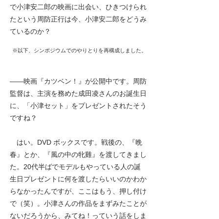
で小津安二郎の映画に出会い、ひきつけられ
たという周防正行は今、小津安二郎をどうみ
ているのか？
※以下、シンポジウムでのやりとりを再構成しました。
――
映画『カツベン！』が公開中です。周防
監督は、主演を務めた成田凌さんのお誕生日
に、「小津セット」をプレゼントされたそう
ですね？
はい。DVD ボックスです。戦後の、『晩
春』とか、『風の中の牝雞』を渡してきまし
た。20代半ばでモデルもやっている人の誕
生日プレゼントに何を渡したらいいのかわか
らなかったんですが、ここはもう、押し付け
で（笑）。小津さんの作品をまずみたことが
ないだろうから、みてね！っていう話をしま