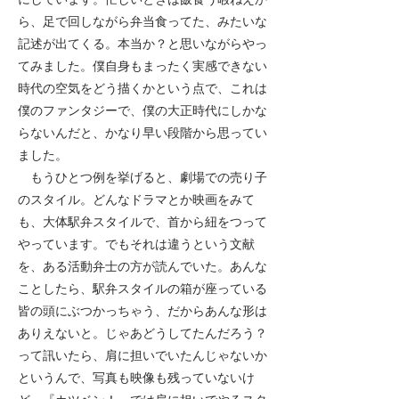
ら、足で回しながら弁当食ってた、みたいな
記述が出てくる。本当か？と思いながらやっ
てみました。僕自身もまったく実感できない
時代の空気をどう描くかという点で、これは
僕のファンタジーで、僕の大正時代にしかな
らないんだと、かなり早い段階から思ってい
ました。
もうひとつ例を挙げると、劇場での売り子
のスタイル。どんなドラマとか映画をみて
も、大体駅弁スタイルで、首から紐をつって
やっています。でもそれは違うという文献
を、ある活動弁士の方が読んでいた。あんな
ことしたら、駅弁スタイルの箱が座っている
皆の頭にぶつかっちゃう、だからあんな形は
ありえないと。じゃあどうしてたんだろう？
って訊いたら、肩に担いでいたんじゃないか
というんで、写真も映像も残っていないけ