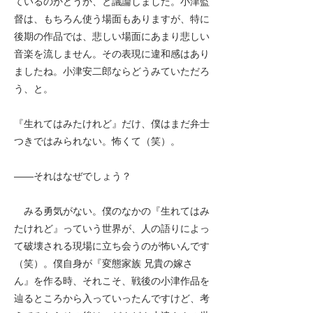
ているのかどうか、と議論しました。小津監
督は、もちろん使う場面もありますが、特に
後期の作品では、悲しい場面にあまり悲しい
音楽を流しません。その表現に違和感はあり
ましたね。小津安二郎ならどうみていただろ
う、と。
『生れてはみたけれど』だけ、僕はまだ弁士
つきではみられない。怖くて（笑）。
――
それはなぜでしょう？
みる勇気がない。僕のなかの『生れてはみ
たけれど』っていう世界が、人の語りによっ
て破壊される現場に立ち会うのが怖いんです
（笑）。僕自身が『変態家族 兄貴の嫁さ
ん』を作る時、それこそ、戦後の小津作品を
辿るところから入っていったんですけど、考