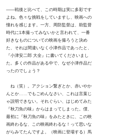
――
戦後と比べて、この時期は実に多彩です
よね。色々な挑戦をしていますし、映画への
憧れを感じます。一方、周防監督は、助監督
時代に1本撮ってみないかと言われて、一番
好きなものについての映画を撮ろうと決め
た、それは間違いなく小津作品であったと、
『小津安二郎 大全』に書いてくださいまし
た。多くの作品がある中で、なぜ小津作品だ
ったのでしょう？
ね（笑）。アクション繋ぎとか、赤いやか
んとか……でもごめんなさい、これは言葉じ
ゃ説明できない。それぐらい、はじめてみた
『秋刀魚の味』からはまってしまった。僕、
最初に『秋刀魚の味』をみたときに、この映
画終わるな、この映画終わるな！って思いな
がらみてたんですよ。（映画に登場する）馬