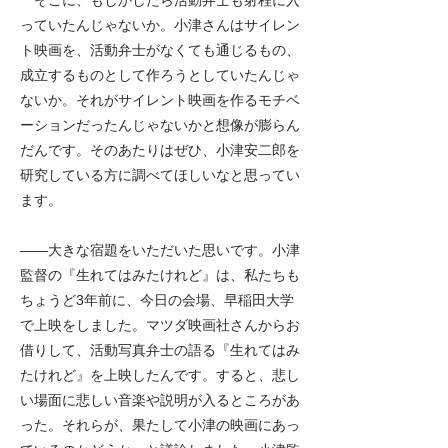
そこに、もしかしたら活動弁士も射程に入
っていたんじゃないか。小津さんはサイレン
ト映画を、活動弁士がなくても通じるもの、
成立するものとして作ろうとしていたんじゃ
ないか。それがサイレント映画を作るモチベ
ーションだったんじゃないかと想像が膨らん
だんです。そのあたりはぜひ、小津安二郎を
研究している方に調べてほしいなと思ってい
ます。
――
大きな宿題をいただいた思いです。小津
監督の『生れてはみたけれど』は、私たちも
ちょうど3年前に、今日の会場、早稲田大学
で上映をしました。マツダ映画社さんからお
借りして、活動写真弁士の語る『生れてはみ
たけれど』を上映したんです。すると、悲し
い場面に悲しい音楽や説明が入るところがあ
った。それらが、果たして小津の映画にあっ